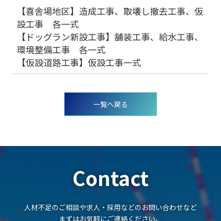
【喜舎場地区】造成工事、取壊し撤去工事、仮
設工事 各一式
【ドッグラン新設工事】舗装工事、給水工事、
環境整備工事 各一式
【仮設道路工事】仮設工事一式
投
稿
一覧へ戻る
ナ
ビ
ゲ
ー
シ
ョ
ン
Contact
人材不足のご相談や求人・採用などのお問い合わせなど
まずはお気軽にご連絡ください。