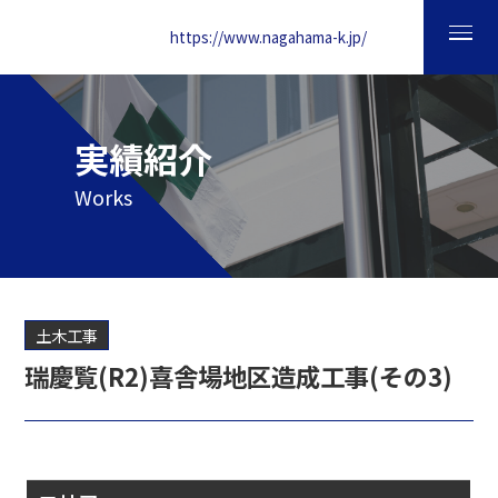
https://www.nagahama-k.jp/
実績紹介
Works
土木工事
瑞慶覧(R2)喜舎場地区造成工事(その3)