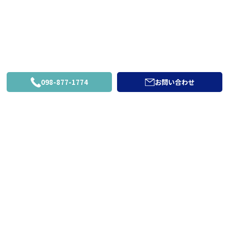
098-877-1774
お問い合わせ
労務費見積り尊重宣
言
有限会社長浜建設は、一般財団法人日本建設業連合会の
「労務費見積り尊重宣言」に基づき、協力会社への見積