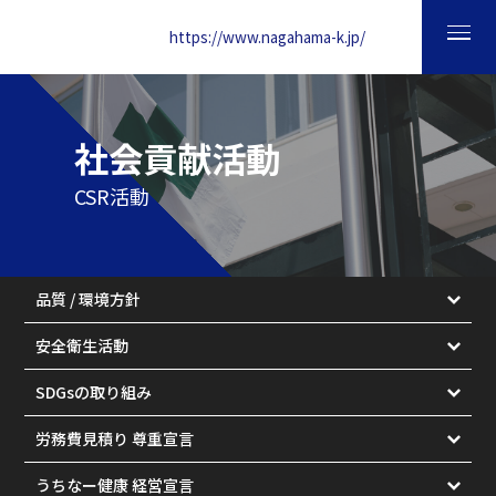
https://www.nagahama-k.jp/
社会貢献活動
CSR活動
品質 / 環境方針
安全衛生活動
SDGsの取り組み
労務費見積り
尊重宣言
うちなー健康
経営宣言