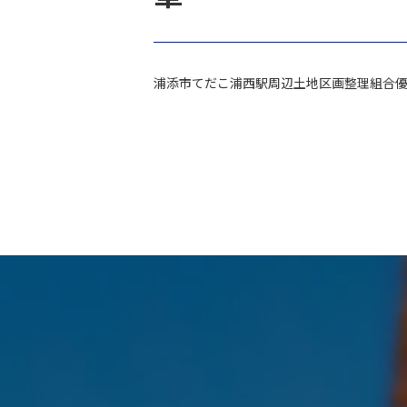
浦添市てだこ浦西駅周辺土地区画整理組合
投
稿
ナ
ビ
ゲ
ー
シ
ョ
ン